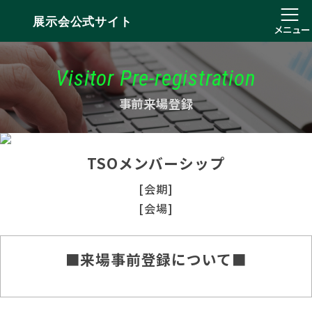
展示会公式サイト
メニュー
Visitor Pre-registration
事前来場登録
TSOメンバーシップ
[会期]
[会場]
■来場事前登録について■