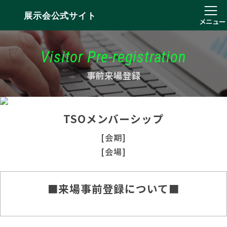
展示会公式サイト
メニュー
Visitor Pre-registration
事前来場登録
TSOメンバーシップ
[会期]
[会場]
■来場事前登録について■