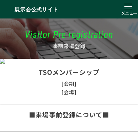
展示会公式サイト
メニュー
Visitor Pre-registration
事前来場登録
TSOメンバーシップ
[会期]
[会場]
■来場事前登録について■