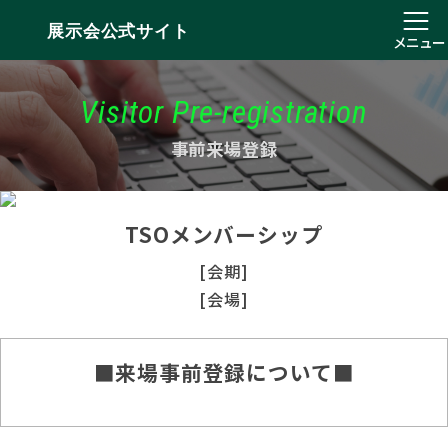
展示会公式サイト
メニュー
Visitor Pre-registration
事前来場登録
TSOメンバーシップ
[会期]
[会場]
■来場事前登録について■