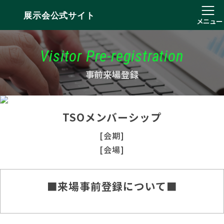
展示会公式サイト
メニュー
Visitor Pre-registration
事前来場登録
TSOメンバーシップ
[会期]
[会場]
■来場事前登録について■