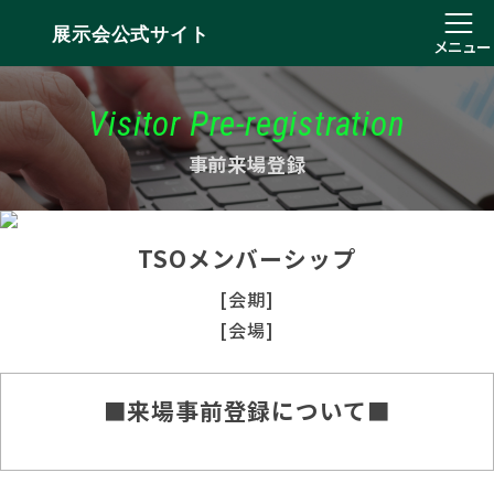
展示会公式サイト
メニュー
Visitor Pre-registration
事前来場登録
TSOメンバーシップ
[会期]
[会場]
■来場事前登録について■