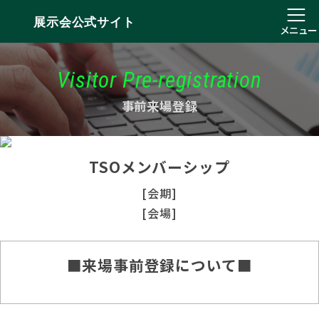
展示会公式サイト
メニュー
Visitor Pre-registration
事前来場登録
TSOメンバーシップ
[会期]
[会場]
■来場事前登録について■