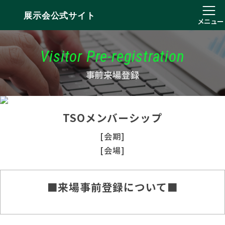
展示会公式サイト
メニュー
Visitor Pre-registration
事前来場登録
TSOメンバーシップ
[会期]
[会場]
■来場事前登録について■