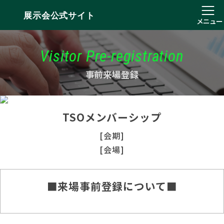
展示会公式サイト
メニュー
Visitor Pre-registration
事前来場登録
TSOメンバーシップ
[会期]
[会場]
■来場事前登録について■