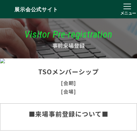
展示会公式サイト
メニュー
Visitor Pre-registration
事前来場登録
TSOメンバーシップ
[会期]
[会場]
■来場事前登録について■