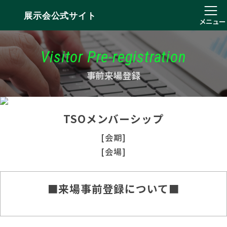
展示会公式サイト
メニュー
Visitor Pre-registration
事前来場登録
TSOメンバーシップ
[会期]
[会場]
■来場事前登録について■