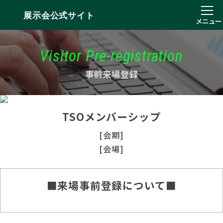
展示会公式サイト
メニュー
Visitor Pre-registration
事前来場登録
TSOメンバーシップ
[会期]
[会場]
■来場事前登録について■