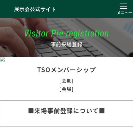
展示会公式サイト
メニュー
Visitor Pre-registration
事前来場登録
TSOメンバーシップ
[会期]
[会場]
■来場事前登録について■