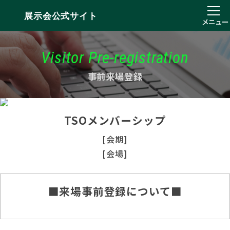
展示会公式サイト
メニュー
Visitor Pre-registration
事前来場登録
TSOメンバーシップ
[会期]
[会場]
■来場事前登録について■