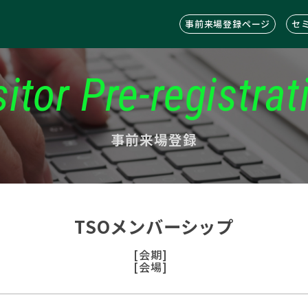
事前来場登録ページ
セ
sitor Pre-registrat
事前来場登録
TSOメンバーシップ
[会期]
[会場]