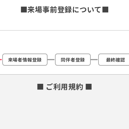
■来場事前登録について■
来場者情報登録
同伴者登録
最終確認
■ ご利用規約 ■