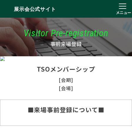
展示会公式サイト
メニュー
Visitor Pre-registration
事前来場登録
TSOメンバーシップ
[会期]
[会場]
■来場事前登録について■