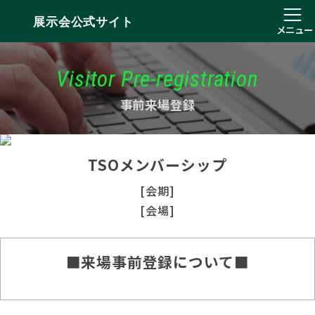
展示会公式サイト
メニュー
Visitor Pre-registration
事前来場登録
TSOメンバーシップ
[会期]
[会場]
■来場事前登録について■