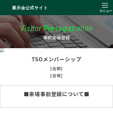
展示会公式サイト
メニュー
Visitor Pre-registration
事前来場登録
TSOメンバーシップ
[会期]
[会場]
■来場事前登録について■