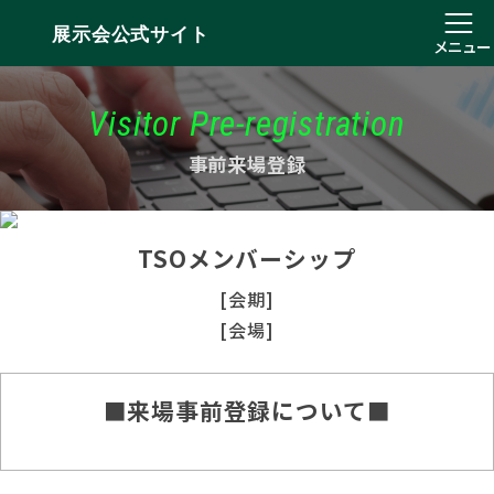
展示会公式サイト
メニュー
Visitor Pre-registration
事前来場登録
TSOメンバーシップ
[会期]
[会場]
■来場事前登録について■