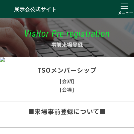
展示会公式サイト
メニュー
Visitor Pre-registration
事前来場登録
TSOメンバーシップ
[会期]
[会場]
■来場事前登録について■