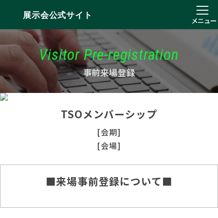
展示会公式サイト
メニュー
Visitor Pre-registration
事前来場登録
TSOメンバーシップ
[会期]
[会場]
■来場事前登録について■