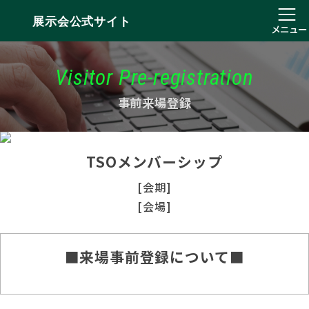
展示会公式サイト
メニュー
Visitor Pre-registration
事前来場登録
TSOメンバーシップ
[会期]
[会場]
■来場事前登録について■