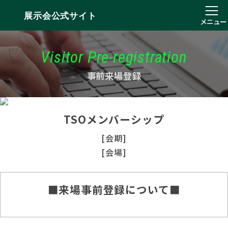
展示会公式サイト
メニュー
Visitor Pre-registration
事前来場登録
TSOメンバーシップ
[会期]
[会場]
■来場事前登録について■