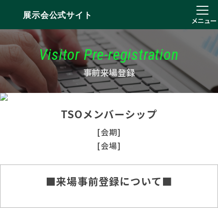
展示会公式サイト
メニュー
Visitor Pre-registration
事前来場登録
TSOメンバーシップ
[会期]
[会場]
■来場事前登録について■