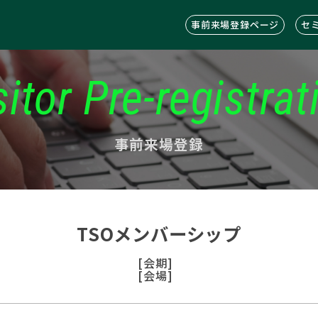
事前来場登録ページ
セ
sitor Pre-registrat
事前来場登録
TSOメンバーシップ
[会期]
[会場]