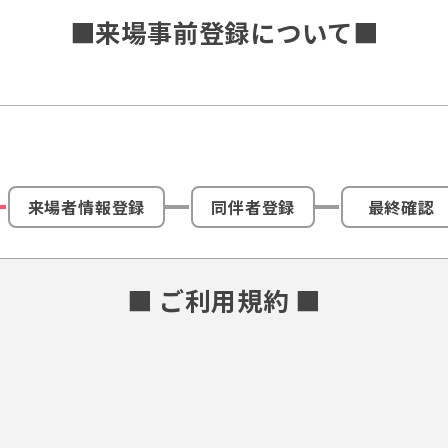
■来場事前登録について■
来場者情報登録
同伴者登録
最終確認
■ ご利用規約 ■