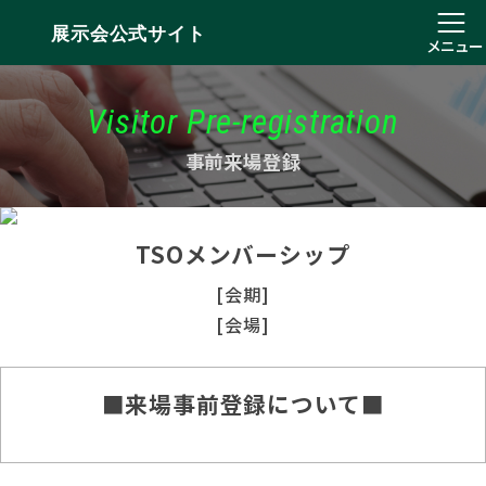
展示会公式サイト
メニュー
Visitor Pre-registration
事前来場登録
TSOメンバーシップ
[会期]
[会場]
■来場事前登録について■