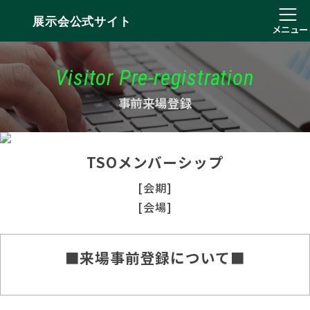
展示会公式サイト
メニュー
Visitor Pre-registration
事前来場登録
TSOメンバーシップ
[会期]
[会場]
■来場事前登録について■