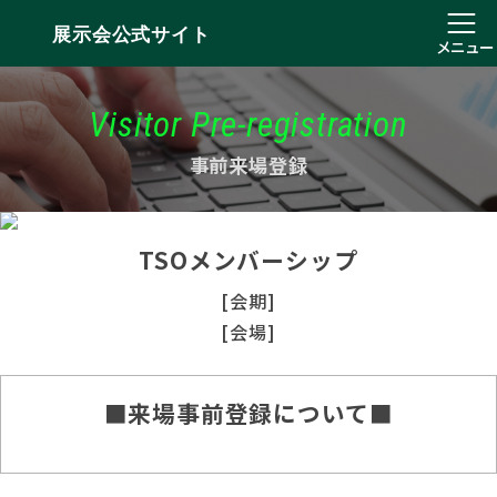
展示会公式サイト
メニュー
Visitor Pre-registration
事前来場登録
TSOメンバーシップ
[会期]
[会場]
■来場事前登録について■