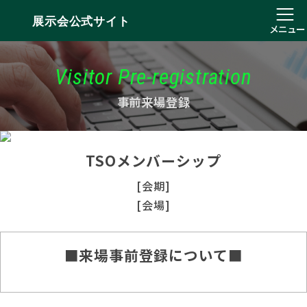
展示会公式サイト
メニュー
Visitor Pre-registration
事前来場登録
TSOメンバーシップ
[会期]
[会場]
■来場事前登録について■