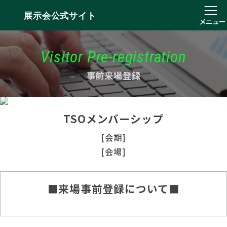
展示会公式サイト
メニュー
Visitor Pre-registration
事前来場登録
TSOメンバーシップ
[会期]
[会場]
■来場事前登録について■