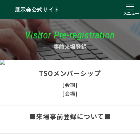
展示会公式サイト
メニュー
Visitor Pre-registration
事前来場登録
TSOメンバーシップ
[会期]
[会場]
■来場事前登録について■