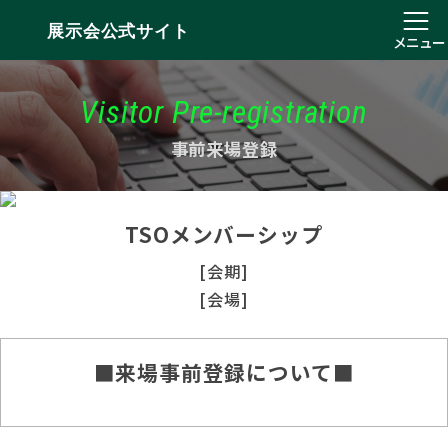
展示会公式サイト
メニュー
Visitor Pre-registration
事前来場登録
TSOメンバーシップ
[会期]
[会場]
■来場事前登録について■