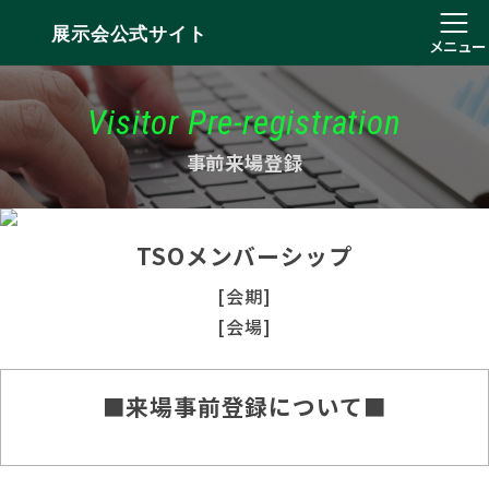
展示会公式サイト
メニュー
Visitor Pre-registration
事前来場登録
TSOメンバーシップ
[会期]
[会場]
■来場事前登録について■