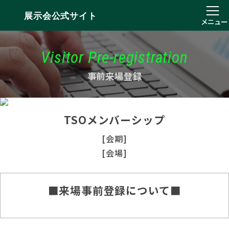
展示会公式サイト
メニュー
Visitor Pre-registration
事前来場登録
TSOメンバーシップ
[会期]
[会場]
■来場事前登録について■