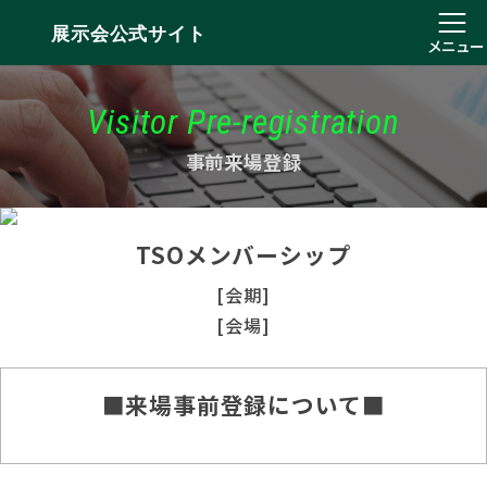
展示会公式サイト
メニュー
Visitor Pre-registration
事前来場登録
TSOメンバーシップ
[会期]
[会場]
■来場事前登録について■