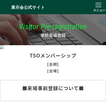
展示会公式サイト
メニュー
Visitor Pre-registration
事前来場登録
TSOメンバーシップ
[会期]
[会場]
■来場事前登録について■