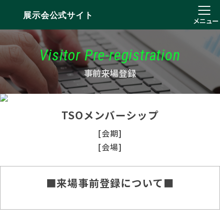
展示会公式サイト
メニュー
Visitor Pre-registration
事前来場登録
TSOメンバーシップ
[会期]
[会場]
■来場事前登録について■