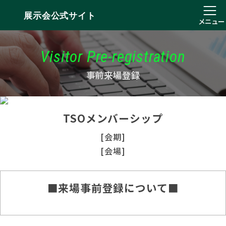
展示会公式サイト
メニュー
Visitor Pre-registration
事前来場登録
TSOメンバーシップ
[会期]
[会場]
■来場事前登録について■