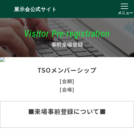
展示会公式サイト
メニュー
Visitor Pre-registration
事前来場登録
TSOメンバーシップ
[会期]
[会場]
■来場事前登録について■