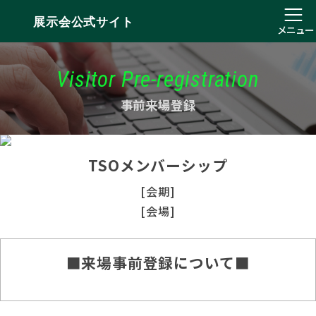
展示会公式サイト
メニュー
Visitor Pre-registration
事前来場登録
TSOメンバーシップ
[会期]
[会場]
■来場事前登録について■