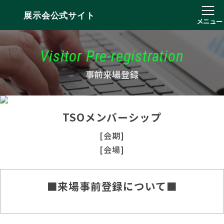
展示会公式サイト
メニュー
Visitor Pre-registration
事前来場登録
TSOメンバーシップ
[会期]
[会場]
■来場事前登録について■