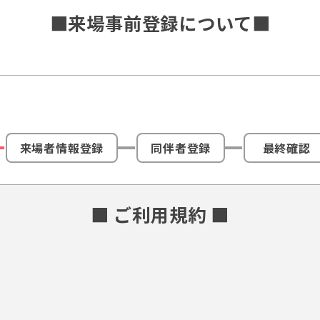
■来場事前登録について■
来場者情報登録
同伴者登録
最終確認
■ ご利用規約 ■