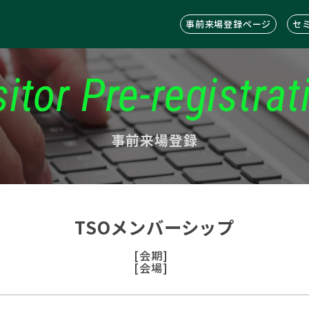
事前来場登録ページ
セ
sitor Pre-registrat
事前来場登録
TSOメンバーシップ
[会期]
[会場]