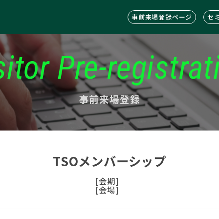
事前来場登録ページ
セ
sitor Pre-registrat
事前来場登録
TSOメンバーシップ
[会期]
[会場]