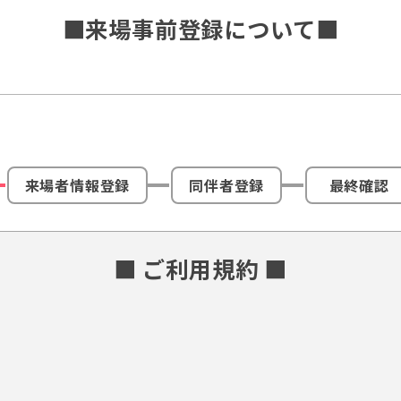
■来場事前登録について■
来場者情報登録
同伴者登録
最終確認
■ ご利用規約 ■