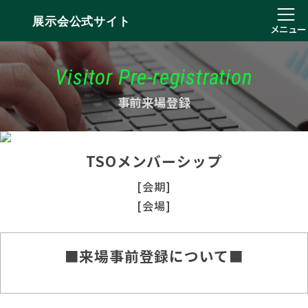
展示会公式サイト
メニュー
Visitor Pre-registration
事前来場登録
TSOメンバーシップ
[会期]
[会場]
■来場事前登録について■