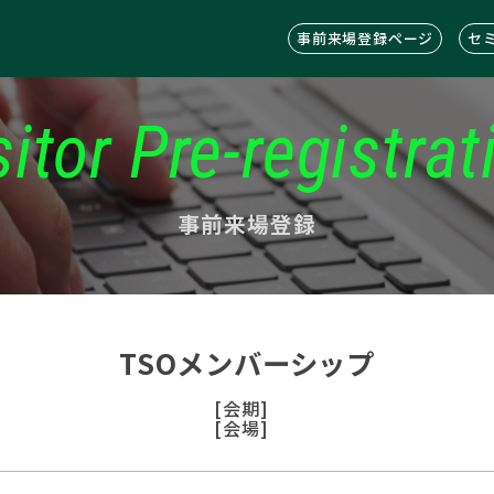
事前来場登録ページ
セ
sitor Pre-registrat
事前来場登録
TSOメンバーシップ
[会期]
[会場]