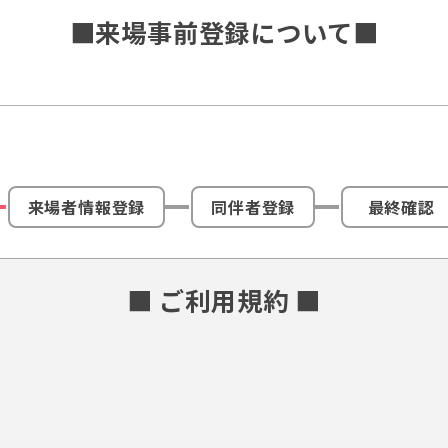
■来場事前登録について■
来場者情報登録
同伴者登録
最終確認
■ ご利用規約 ■