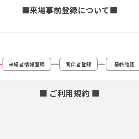
■来場事前登録について■
来場者情報登録
同伴者登録
最終確認
■ ご利用規約 ■