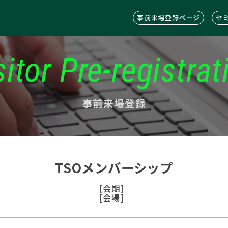
事前来場登録ページ
セ
sitor Pre-registrat
事前来場登録
TSOメンバーシップ
[会期]
[会場]