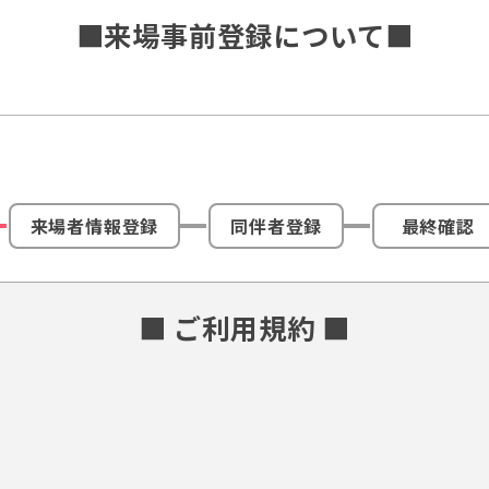
■来場事前登録について■
来場者情報登録
同伴者登録
最終確認
■ ご利用規約 ■