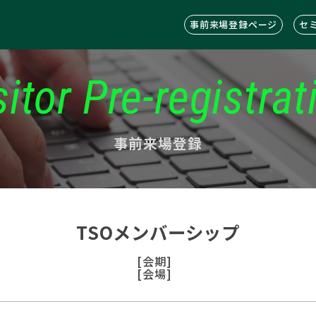
事前来場登録ページ
セ
sitor Pre-registrat
事前来場登録
TSOメンバーシップ
[会期]
[会場]