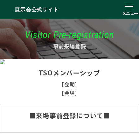
展示会公式サイト
メニュー
Visitor Pre-registration
事前来場登録
TSOメンバーシップ
[会期]
[会場]
■来場事前登録について■