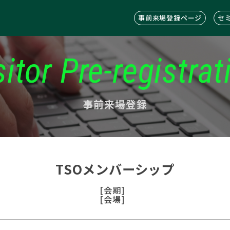
事前来場登録ページ
セ
sitor Pre-registrat
事前来場登録
TSOメンバーシップ
[会期]
[会場]