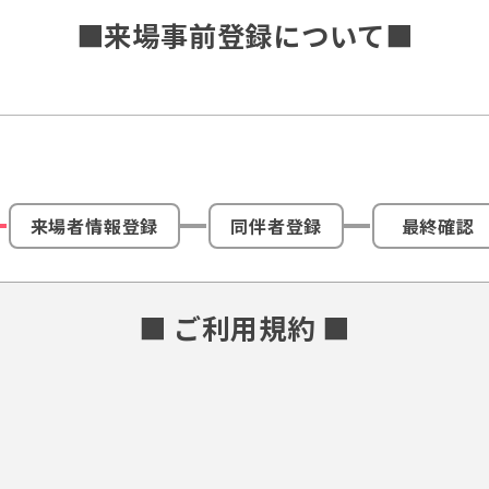
■来場事前登録について■
来場者情報登録
同伴者登録
最終確認
■ ご利用規約 ■