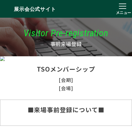
展示会公式サイト
メニュー
Visitor Pre-registration
事前来場登録
TSOメンバーシップ
[会期]
[会場]
■来場事前登録について■